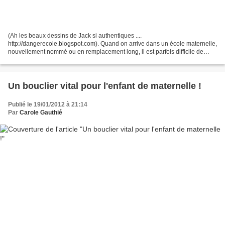
(Ah les beaux dessins de Jack si authentiques ....
http://dangerecole.blogspot.com). Quand on arrive dans un école maternelle,
nouvellement nommé ou en remplacement long, il est parfois difficile de
reprendre la main sur une classe qu''on est le seul...
Un bouclier vital pour l'enfant de maternelle !
Publié le 19/01/2012 à 21:14
Par
Carole Gauthié