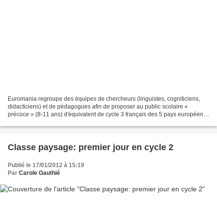
Euromania regroupe des équipes de chercheurs (linguistes, cogniticiens,
didacticiens) et de pédagogues afin de proposer au public scolaire «
précoce » (8-11 ans) d'équivalent de cycle 3 français des 5 pays européens
de langue romane (France, Espagne,...
Classe paysage: premier jour en cycle 2
Publié le 17/01/2012 à 15:19
Par
Carole Gauthié