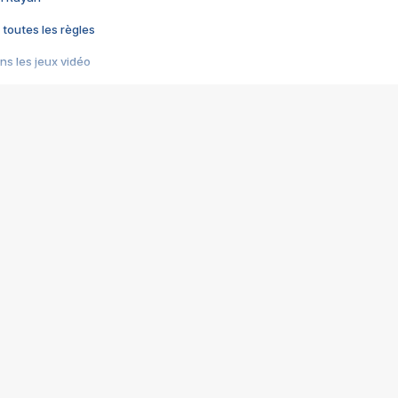
 toutes les règles
s les jeux vidéo
us choquant de Rockstar ? - Le scandale BULLY
e plus moche de Steam
du RÊVE tourne au CAUCHEMAR
pendant 8 heures
it… à tort
umiliés par un jeu vidéo
ire - Final Fantasy 8
ti un empire - Age of Empires
story DOFUS
tard, il crée l'un des pires jeux de tous les temps, MindsEye.