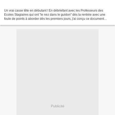
Un vrai casse tête en débutant ! En débriefant avec les Professeurs des
Ecoles Stagiaires qui ont "le nez dans le guidon" dès la rentrée avec une
foule de points à aborder dès les premiers jours, j'ai conçu ce document
pour les aider à lever la tête et...
Publicité