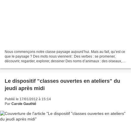
Nous commençons notre classe paysage aujourd’hui. Mais au fait, qu’est ce
que le paysage ? Des mots nous viennent : Des verbes : se promener,
découvrir, regarder, explorer, dessiner Des noms d’animaux : des oiseaux,
des serpents… De la végétation : des...
Le dispositif "classes ouvertes en ateliers" du
jeudi après midi
Publié le 17/01/2012 à 15:14
Par
Carole Gauthié