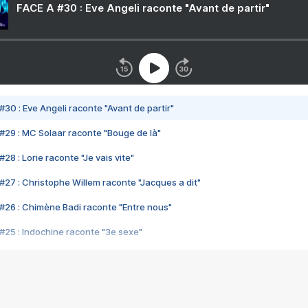
FACE A #30 : Eve Angeli raconte "Avant de partir"
#30 : Eve Angeli raconte "Avant de partir"
#29 : MC Solaar raconte "Bouge de là"
28 : Lorie raconte "Je vais vite"
#27 : Christophe Willem raconte "Jacques a dit"
#26 : Chimène Badi raconte "Entre nous"
#25 : Indochine raconte "3e sexe"
#24 : Zaho raconte "C'est chelou"
#23 : Patrick Bruel raconte "Au café des délices"
#22 : Kyo raconte "Le chemin"