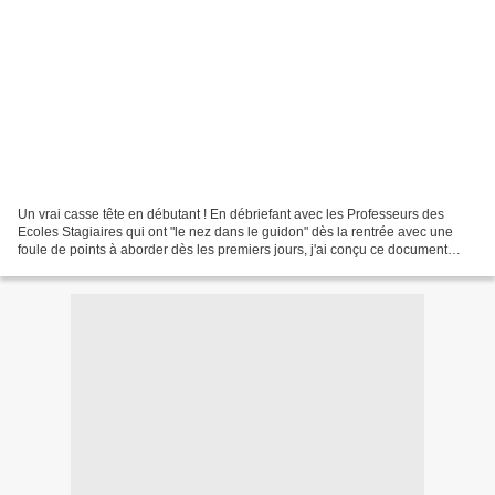
Un vrai casse tête en débutant ! En débriefant avec les Professeurs des
Ecoles Stagiaires qui ont "le nez dans le guidon" dès la rentrée avec une
foule de points à aborder dès les premiers jours, j'ai conçu ce document
pour les aider à lever la tête et...