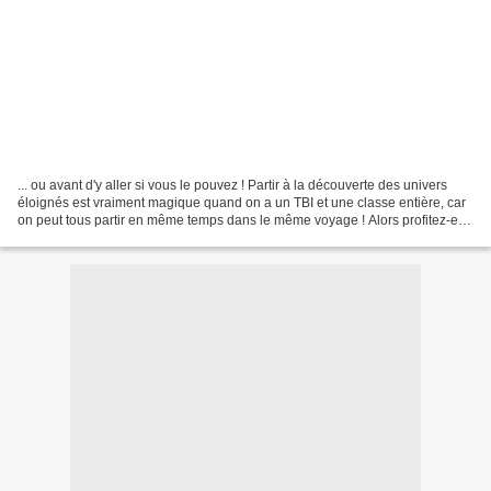
... ou avant d'y aller si vous le pouvez ! Partir à la découverte des univers
éloignés est vraiment magique quand on a un TBI et une classe entière, car
on peut tous partir en même temps dans le même voyage ! Alors profitez-en
vite, si vous êtes équipés...