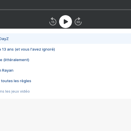
 DayZ
 a 13 ans (et vous l'avez ignoré)
e (littéralement)
im Rayan
 toutes les règles
s les jeux vidéo
us choquant de Rockstar ? - Le scandale BULLY
e plus moche de Steam
du RÊVE tourne au CAUCHEMAR