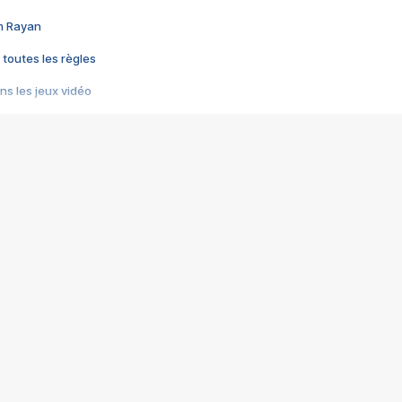
im Rayan
 toutes les règles
s les jeux vidéo
us choquant de Rockstar ? - Le scandale BULLY
e plus moche de Steam
du RÊVE tourne au CAUCHEMAR
pendant 8 heures
it… à tort
umiliés par un jeu vidéo
ire - Final Fantasy 8
ti un empire - Age of Empires
story DOFUS