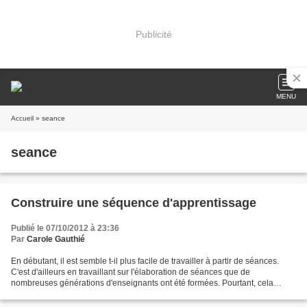
Publicité
MENU
Accueil
» seance
seance
Construire une séquence d'apprentissage
Publié le 07/10/2012 à 23:36
Par
Carole Gauthié
En débutant, il est semble t-il plus facile de travailler à partir de séances.
C'est d'ailleurs en travaillant sur l'élaboration de séances que de
nombreuses générations d'enseignants ont été formées. Pourtant, cela
conduit à un travers..le saucissonnage...