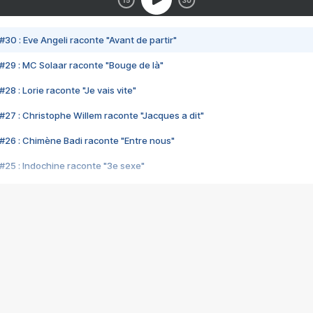
#30 : Eve Angeli raconte "Avant de partir"
#29 : MC Solaar raconte "Bouge de là"
28 : Lorie raconte "Je vais vite"
#27 : Christophe Willem raconte "Jacques a dit"
#26 : Chimène Badi raconte "Entre nous"
#25 : Indochine raconte "3e sexe"
#24 : Zaho raconte "C'est chelou"
#23 : Patrick Bruel raconte "Au café des délices"
#22 : Kyo raconte "Le chemin"
#21 : Nolwenn Leroy raconte "Cassé"
#20 : Patrick Hernandez raconte "Born to be alive"