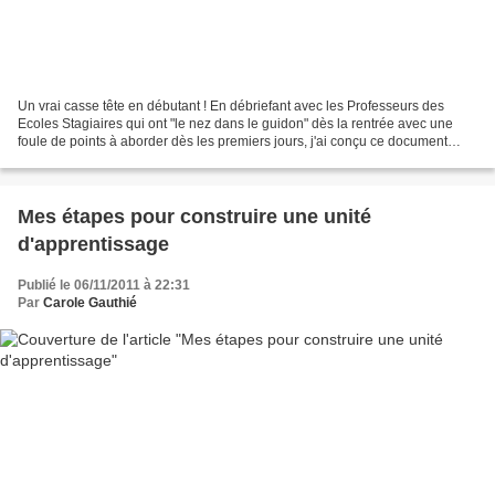
Un vrai casse tête en débutant ! En débriefant avec les Professeurs des
Ecoles Stagiaires qui ont "le nez dans le guidon" dès la rentrée avec une
foule de points à aborder dès les premiers jours, j'ai conçu ce document
pour les aider à lever la tête et...
Mes étapes pour construire une unité
d'apprentissage
Publié le 06/11/2011 à 22:31
Par
Carole Gauthié