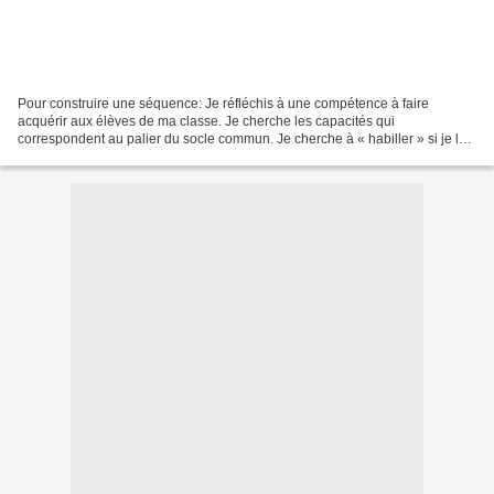
Pour construire une séquence: Je réfléchis à une compétence à faire
acquérir aux élèves de ma classe. Je cherche les capacités qui
correspondent au palier du socle commun. Je cherche à « habiller » si je le
peux cette compétence, je la relie à un faisceau...