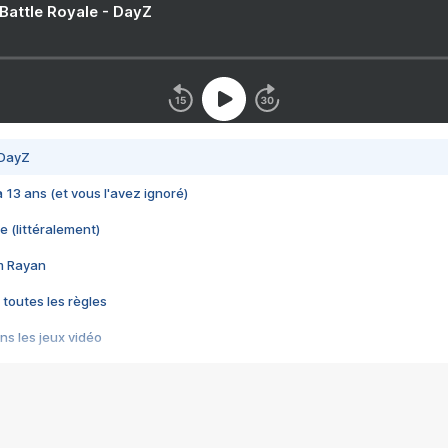
 Battle Royale - DayZ
 DayZ
 a 13 ans (et vous l'avez ignoré)
e (littéralement)
im Rayan
 toutes les règles
s les jeux vidéo
us choquant de Rockstar ? - Le scandale BULLY
e plus moche de Steam
du RÊVE tourne au CAUCHEMAR