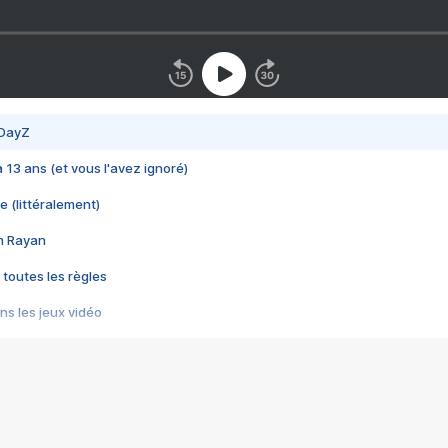
 DayZ
 a 13 ans (et vous l'avez ignoré)
e (littéralement)
im Rayan
 toutes les règles
s les jeux vidéo
us choquant de Rockstar ? - Le scandale BULLY
e plus moche de Steam
du RÊVE tourne au CAUCHEMAR