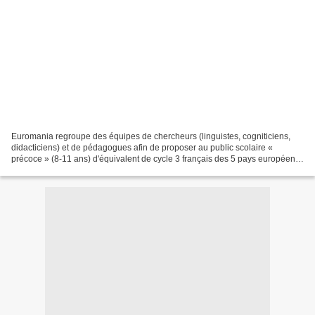
Euromania regroupe des équipes de chercheurs (linguistes, cogniticiens,
didacticiens) et de pédagogues afin de proposer au public scolaire «
précoce » (8-11 ans) d'équivalent de cycle 3 français des 5 pays européens
de langue romane (France, Espagne,...