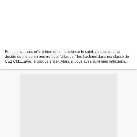
Bon, alors, après m'être bien documentée sur le sujet, voici ce que j'ai
décidé de mettre en oeuvre pour "attaquer" les fractions dans ma classe de
CE2 CM1...avec le groupe entier. Alors, si vous avez suivi mes réflexions,
vous aurez déjà lu l'article...