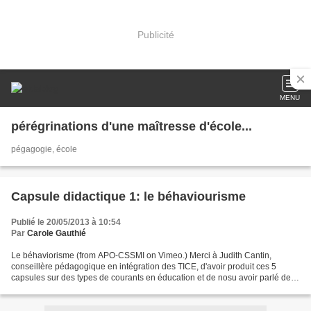
Publicité
MENU
pérégrinations d'une maîtresse d'école...
pégagogie, école
Capsule didactique 1: le béhaviourisme
Publié le 20/05/2013 à 10:54
Par
Carole Gauthié
Le béhaviorisme (from APO-CSSMI on Vimeo.) Merci à Judith Cantin,
conseillère pédagogique en intégration des TICE, d'avoir produit ces 5
capsules sur des types de courants en éducation et de nosu avoir parlé de
l'évolution de l'apprentissage à travers...