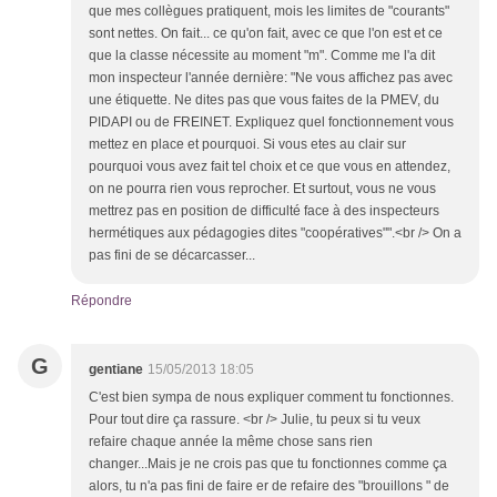
que mes collègues pratiquent, mois les limites de "courants"
sont nettes. On fait... ce qu'on fait, avec ce que l'on est et ce
que la classe nécessite au moment "m". Comme me l'a dit
mon inspecteur l'année dernière: "Ne vous affichez pas avec
une étiquette. Ne dites pas que vous faites de la PMEV, du
PIDAPI ou de FREINET. Expliquez quel fonctionnement vous
mettez en place et pourquoi. Si vous etes au clair sur
pourquoi vous avez fait tel choix et ce que vous en attendez,
on ne pourra rien vous reprocher. Et surtout, vous ne vous
mettrez pas en position de difficulté face à des inspecteurs
hermétiques aux pédagogies dites "coopératives"".<br /> On a
pas fini de se décarcasser...
Répondre
G
gentiane
15/05/2013 18:05
C'est bien sympa de nous expliquer comment tu fonctionnes.
Pour tout dire ça rassure. <br /> Julie, tu peux si tu veux
refaire chaque année la même chose sans rien
changer...Mais je ne crois pas que tu fonctionnes comme ça
alors, tu n'a pas fini de faire er de refaire des "brouillons " de