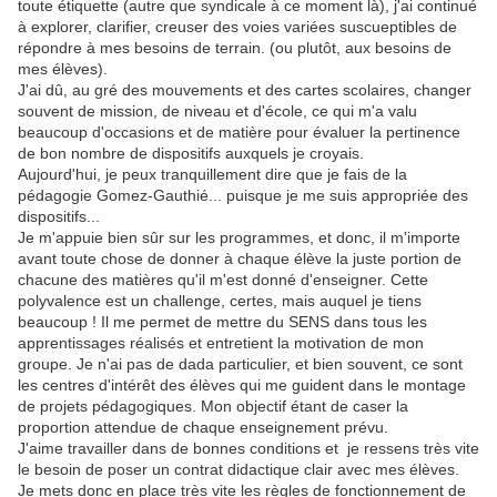
toute étiquette (autre que syndicale à ce moment là), j'ai continué
à explorer, clarifier, creuser des voies variées suscueptibles de
répondre à mes besoins de terrain. (ou plutôt, aux besoins de
mes élèves).
J'ai dû, au gré des mouvements et des cartes scolaires, changer
souvent de mission, de niveau et d'école, ce qui m'a valu
beaucoup d'occasions et de matière pour évaluer la pertinence
de bon nombre de dispositifs auxquels je croyais.
Aujourd'hui, je peux tranquillement dire que je fais de la
pédagogie Gomez-Gauthié... puisque je me suis appropriée des
dispositifs...
Je m'appuie bien sûr sur les programmes, et donc, il m'importe
avant toute chose de donner à chaque élève la juste portion de
chacune des matières qu'il m'est donné d'enseigner. Cette
polyvalence est un challenge, certes, mais auquel je tiens
beaucoup ! Il me permet de mettre du SENS dans tous les
apprentissages réalisés et entretient la motivation de mon
groupe. Je n'ai pas de dada particulier, et bien souvent, ce sont
les centres d'intérêt des élèves qui me guident dans le montage
de projets pédagogiques. Mon objectif étant de caser la
proportion attendue de chaque enseignement prévu.
J'aime travailler dans de bonnes conditions et je ressens très vite
le besoin de poser un contrat didactique clair avec mes élèves.
Je mets donc en place très vite les règles de fonctionnement de