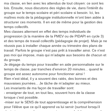
ma classe, en lien avec les attendus de tout citoyen: ce sont les
lois. Ensuite, nous discutons des règles de vie, dans l'intérêt du
groupe sur le temps scolaire et péri scolaire si besoin. Ici, les
maîtres mots de la pédagogie institutionnelle m'ont bien aidée à
structurer ces moments. Il en est de même pour la gestion des
temps collectifs.
Mes classes alternent en effet des temps individuels de
progression (à la manière de la PMEV ou de PIDAPI en cycle 3)
et des temps de travail collectifs (pédagogie de projet). Mais je ne
réussis pas à installer chaque année ou trimestre des plans de
travail. Parfois le groupe n'est pas prêt à travailler ainsi. Ce n'est
pas moi qui impose, mais qui m'adapte aux besoins de chacun et
du groupe.
Je dégage du temps pour travailler en aide personnalisée sur le
temps de classe, par tranches d'environ 20 minutes... quand le
groupe est assez autonome pour fonctionner ainsi !
Rien n'est idéal, il y a souvent des ratés, des bonnes et des
mauvaises journées... Je tâche de m'adapter au mieux.
Les invariants de ma façon de travailler sont:
- enseigner de tout, en tout lieu, souvent hors de la classe
lorsque c'est possible.
-miser sur le SENS de tout apprentissage et la compréhension
pour l'élève que ce qu'il apprend va lui servir (surtout lorsqu'il