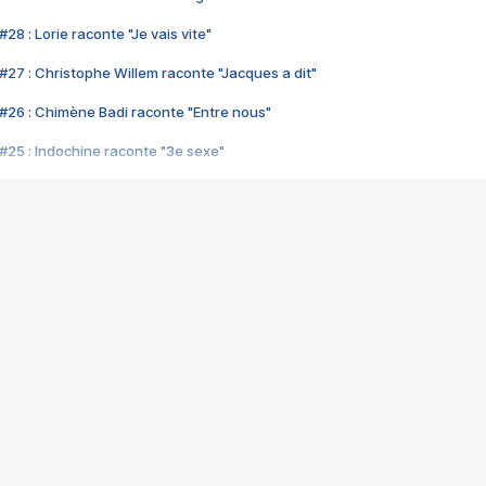
28 : Lorie raconte "Je vais vite"
#27 : Christophe Willem raconte "Jacques a dit"
#26 : Chimène Badi raconte "Entre nous"
#25 : Indochine raconte "3e sexe"
#24 : Zaho raconte "C'est chelou"
#23 : Patrick Bruel raconte "Au café des délices"
#22 : Kyo raconte "Le chemin"
#21 : Nolwenn Leroy raconte "Cassé"
#20 : Patrick Hernandez raconte "Born to be alive"
#19 : Lorie raconte "Près de moi"
#18 : Michael Jones raconte "A nos actes manqués" (avec Jean-Jacque
#17 : Khaled raconte "Aïcha"