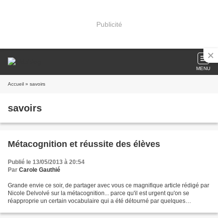
Publicité
MENU
Accueil
» savoirs
savoirs
Métacognition et réussite des élèves
Publié le 13/05/2013 à 20:54
Par
Carole Gauthié
Grande envie ce soir, de partager avec vous ce magnifique article rédigé par
Nicole Delvolvé sur la métacognition... parce qu'il est urgent qu'on se
réapproprie un certain vocabulaire qui a été détourné par quelques
antipedagogistes... Voici le lien direct....