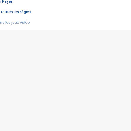
im Rayan
 toutes les règles
s les jeux vidéo
us choquant de Rockstar ? - Le scandale BULLY
e plus moche de Steam
du RÊVE tourne au CAUCHEMAR
pendant 8 heures
it… à tort
umiliés par un jeu vidéo
ire - Final Fantasy 8
ti un empire - Age of Empires
story DOFUS
tard, il crée l'un des pires jeux de tous les temps, MindsEye.