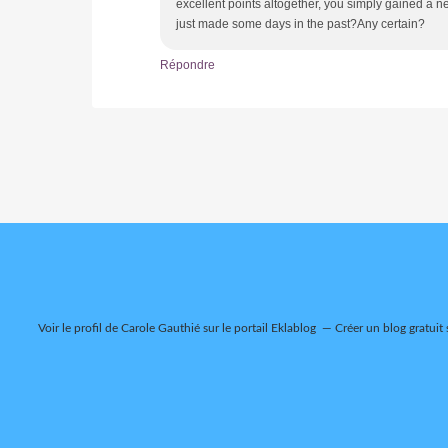
excellent points altogether, you simply gained a n
just made some days in the past?Any certain?
Répondre
Voir le profil de
Carole Gauthié
sur le portail Eklablog
Créer un blog gratuit