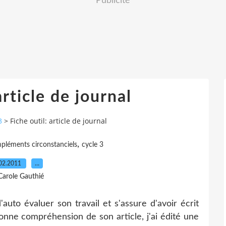
Publicité
article de journal
3
>
Fiche outil: article de journal
,
pléments circonstanciels
cycle 3
02.2011
…
Carole Gauthié
uto évaluer son travail et s'assure d'avoir écrit
bonne compréhension de son article, j'ai édité une