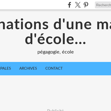
nations d'une m
d'école...
pégagogie, école
IPALES
ARCHIVES
CONTACT