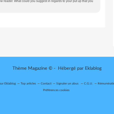
ew reader. What could you suggest in regards to your put up that you
Thème Magazine © - Hébergé par
Eklablog
 sur Eklablog
Top articles
Contact
Signaler un abus
C.G.U.
Rémunératio
Préférences cookies