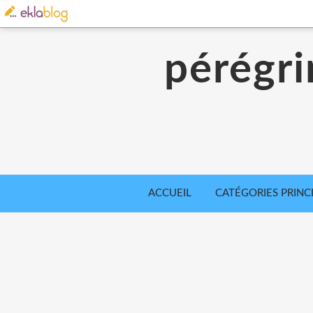
pérégri
ACCUEIL
CATÉGORIES PRINC