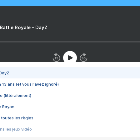
 Battle Royale - DayZ
 DayZ
 a 13 ans (et vous l'avez ignoré)
e (littéralement)
im Rayan
 toutes les règles
s les jeux vidéo