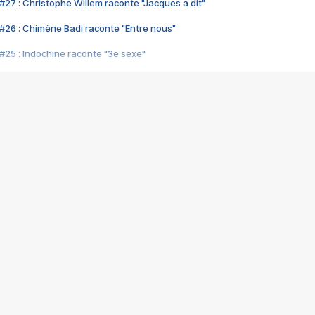
#27 : Christophe Willem raconte "Jacques a dit"
#26 : Chimène Badi raconte "Entre nous"
#25 : Indochine raconte "3e sexe"
#24 : Zaho raconte "C'est chelou"
#23 : Patrick Bruel raconte "Au café des délices"
#22 : Kyo raconte "Le chemin"
#21 : Nolwenn Leroy raconte "Cassé"
#20 : Patrick Hernandez raconte "Born to be alive"
#19 : Lorie raconte "Près de moi"
#18 : Michael Jones raconte "A nos actes manqués" (avec Jean-Jacque
#17 : Khaled raconte "Aïcha"
#16 : Corneille raconte "Parce qu'on vient de loin"
#15 : Indochine raconte "L'aventurier"