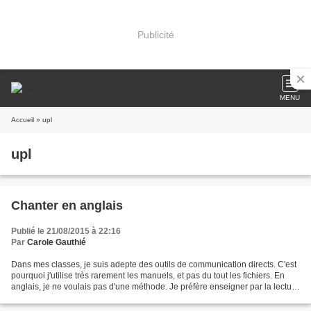
Publicité
MENU
Accueil
» upl
upl
Chanter en anglais
Publié le 21/08/2015 à 22:16
Par
Carole Gauthié
Dans mes classes, je suis adepte des outils de communication directs. C'est
pourquoi j'utilise très rarement les manuels, et pas du tout les fichiers. En
anglais, je ne voulais pas d'une méthode. Je préfère enseigner par la lecture
d'albums en anglais...