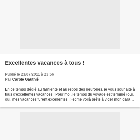
Excellentes vacances à tous !
Publié le 23/07/2011 à 23:56
Par
Carole Gauthié
En ce temps dédié au farniente et au repos des neurones, je vous souhaite à
tous d'excellentes vacances ! Pour moi, le temps du voyage est terminé (oui,
oui, mes vacances furent excellentes ! ) et me voilà prête à vider mon garage
pour m'installer dans...