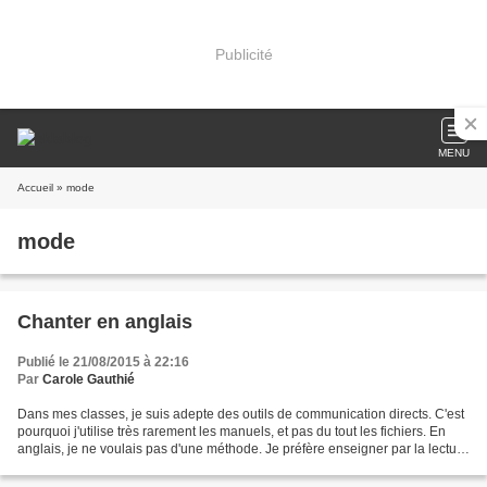
Publicité
MENU
Accueil
» mode
mode
Chanter en anglais
Publié le 21/08/2015 à 22:16
Par
Carole Gauthié
Dans mes classes, je suis adepte des outils de communication directs. C'est
pourquoi j'utilise très rarement les manuels, et pas du tout les fichiers. En
anglais, je ne voulais pas d'une méthode. Je préfère enseigner par la lecture
d'albums en anglais...