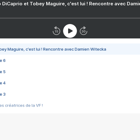
 DiCaprio et Tobey Maguire, c'est lui ! Rencontre avec Dam
bey Maguire, c'est lui ! Rencontre avec Damien Witecka
e 6
e 5
e 4
e 3
s créatrices de la VF !
e 2
e 1
e Mektoub My Love arrive enfin ! Rencontre avec Shaïn Boumedine et Sal