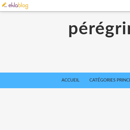
pérégri
ACCUEIL
CATÉGORIES PRINC