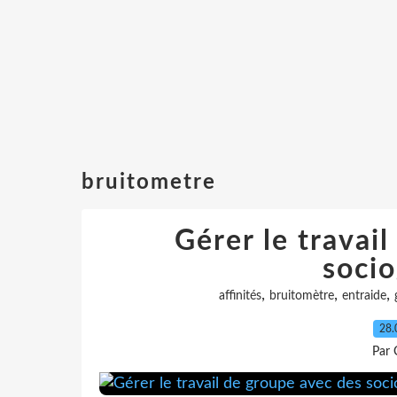
bruitometre
Gérer le travai
soci
,
,
,
affinités
bruitomètre
entraide
28.
Par 