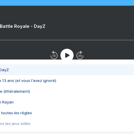
 Battle Royale - DayZ
 DayZ
 a 13 ans (et vous l'avez ignoré)
e (littéralement)
im Rayan
 toutes les règles
s les jeux vidéo