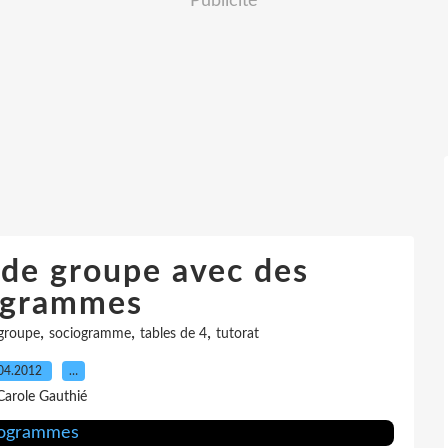
Publicité
l de groupe avec des
ogrammes
,
,
,
groupe
sociogramme
tables de 4
tutorat
04.2012
…
Carole Gauthié