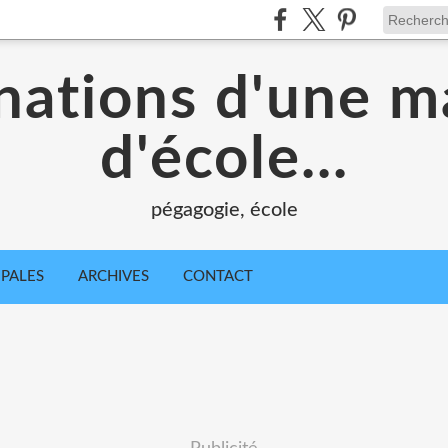
nations d'une m
d'école...
pégagogie, école
IPALES
ARCHIVES
CONTACT