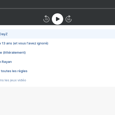
 DayZ
 a 13 ans (et vous l'avez ignoré)
e (littéralement)
im Rayan
 toutes les règles
s les jeux vidéo
us choquant de Rockstar ? - Le scandale BULLY
e plus moche de Steam
du RÊVE tourne au CAUCHEMAR