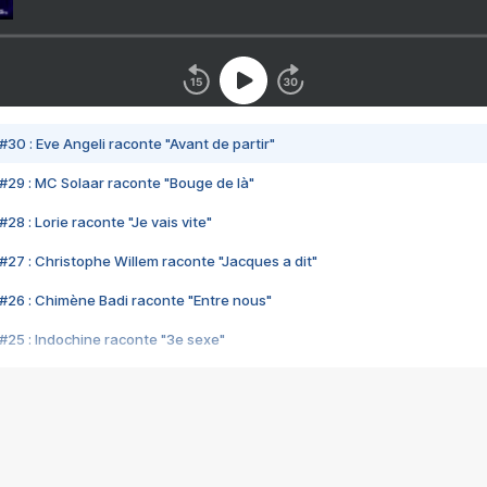
#30 : Eve Angeli raconte "Avant de partir"
#29 : MC Solaar raconte "Bouge de là"
28 : Lorie raconte "Je vais vite"
#27 : Christophe Willem raconte "Jacques a dit"
#26 : Chimène Badi raconte "Entre nous"
#25 : Indochine raconte "3e sexe"
#24 : Zaho raconte "C'est chelou"
#23 : Patrick Bruel raconte "Au café des délices"
#22 : Kyo raconte "Le chemin"