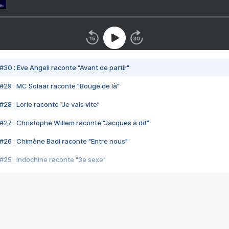
#30 : Eve Angeli raconte "Avant de partir"
#29 : MC Solaar raconte "Bouge de là"
28 : Lorie raconte "Je vais vite"
#27 : Christophe Willem raconte "Jacques a dit"
#26 : Chimène Badi raconte "Entre nous"
#25 : Indochine raconte "3e sexe"
#24 : Zaho raconte "C'est chelou"
#23 : Patrick Bruel raconte "Au café des délices"
#22 : Kyo raconte "Le chemin"