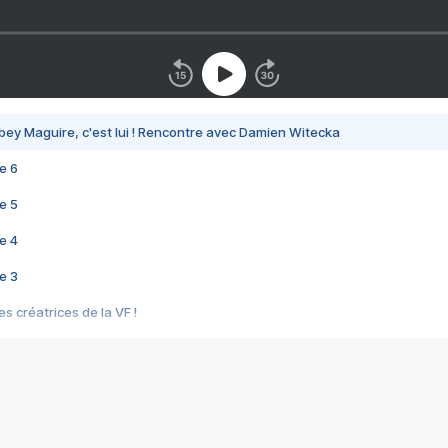
bey Maguire, c'est lui ! Rencontre avec Damien Witecka
e 6
e 5
e 4
e 3
s créatrices de la VF !
e 2
e 1
e Mektoub My Love arrive enfin ! Rencontre avec Shaïn Boumedine et Sal