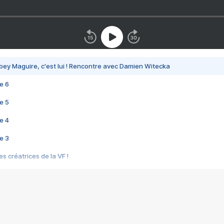
bey Maguire, c'est lui ! Rencontre avec Damien Witecka
e 6
e 5
e 4
e 3
s créatrices de la VF !
e 2
e 1
e Mektoub My Love arrive enfin ! Rencontre avec Shaïn Boumedine et Sal