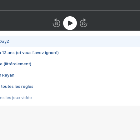
 DayZ
 a 13 ans (et vous l'avez ignoré)
e (littéralement)
im Rayan
 toutes les règles
s les jeux vidéo
us choquant de Rockstar ? - Le scandale BULLY
e plus moche de Steam
du RÊVE tourne au CAUCHEMAR