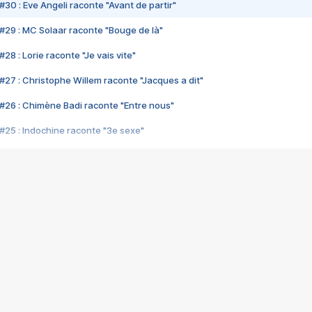
#30 : Eve Angeli raconte "Avant de partir"
#29 : MC Solaar raconte "Bouge de là"
28 : Lorie raconte "Je vais vite"
#27 : Christophe Willem raconte "Jacques a dit"
#26 : Chimène Badi raconte "Entre nous"
#25 : Indochine raconte "3e sexe"
#24 : Zaho raconte "C'est chelou"
#23 : Patrick Bruel raconte "Au café des délices"
#22 : Kyo raconte "Le chemin"
#21 : Nolwenn Leroy raconte "Cassé"
#20 : Patrick Hernandez raconte "Born to be alive"
#19 : Lorie raconte "Près de moi"
#18 : Michael Jones raconte "A nos actes manqués" (avec Jean-Jacque