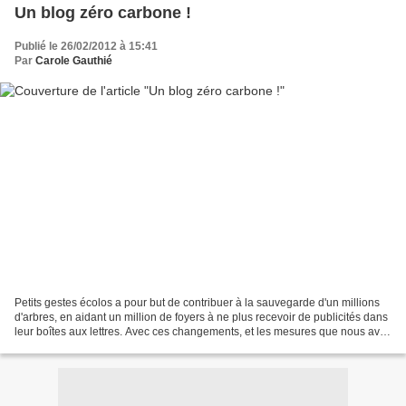
Un blog zéro carbone !
Publié le 26/02/2012 à 15:41
Par
Carole Gauthié
Petits gestes écolos a pour but de contribuer à la sauvegarde d'un millions
d'arbres, en aidant un million de foyers à ne plus recevoir de publicités dans
leur boîtes aux lettres. Avec ces changements, et les mesures que nous avo
http://www.bonial.fr/environnement/blog-neutre-en-carbone/je-veux-
participer/....