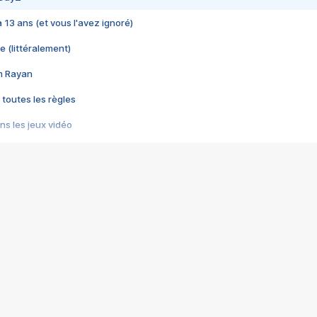
 a 13 ans (et vous l'avez ignoré)
e (littéralement)
im Rayan
 toutes les règles
s les jeux vidéo
us choquant de Rockstar ? - Le scandale BULLY
e plus moche de Steam
du RÊVE tourne au CAUCHEMAR
pendant 8 heures
it… à tort
umiliés par un jeu vidéo
ire - Final Fantasy 8