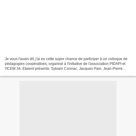
Je vous l'avais dit, j'ai eu cette super chance de participer à un colloque de
pédagogies coopératives, organisé à l'initiative de l'association PIDAPI et
l'ICEM 34. Etaient présents: Sylvain Connac, Jacques Pain, Jean-Pierre
Lepri en tant que conférenciers....