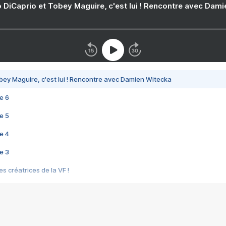
 DiCaprio et Tobey Maguire, c'est lui ! Rencontre avec Dam
bey Maguire, c'est lui ! Rencontre avec Damien Witecka
e 6
e 5
e 4
e 3
s créatrices de la VF !
e 2
e 1
e Mektoub My Love arrive enfin ! Rencontre avec Shaïn Boumedine et Sal