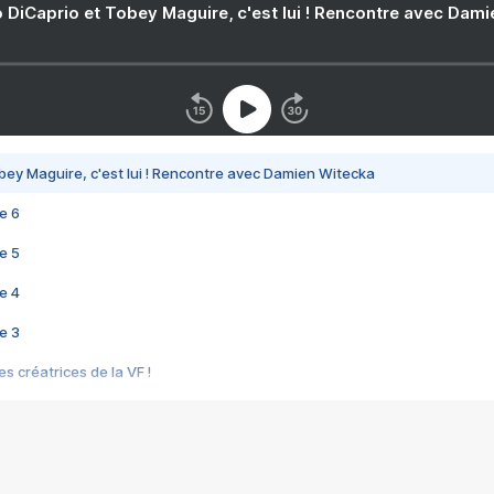
 DiCaprio et Tobey Maguire, c'est lui ! Rencontre avec Dam
bey Maguire, c'est lui ! Rencontre avec Damien Witecka
e 6
e 5
e 4
e 3
s créatrices de la VF !
e 2
e 1
e Mektoub My Love arrive enfin ! Rencontre avec Shaïn Boumedine et Sal