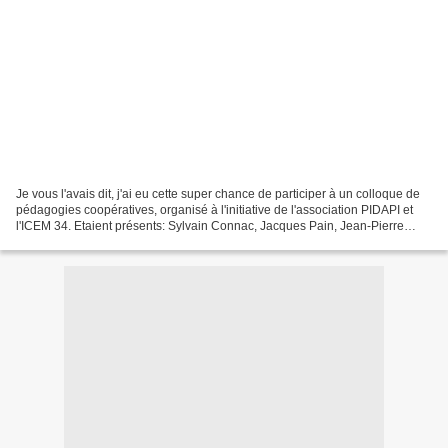
Je vous l'avais dit, j'ai eu cette super chance de participer à un colloque de
pédagogies coopératives, organisé à l'initiative de l'association PIDAPI et
l'ICEM 34. Etaient présents: Sylvain Connac, Jacques Pain, Jean-Pierre
Lepri en tant que conférenciers....