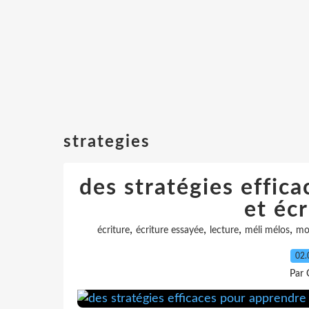
strategies
des stratégies effica
et écr
,
,
,
,
écriture
écriture essayée
lecture
méli mélos
mot
02.
Par 