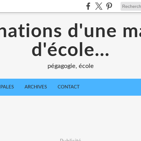
nations d'une m
d'école...
pégagogie, école
IPALES
ARCHIVES
CONTACT