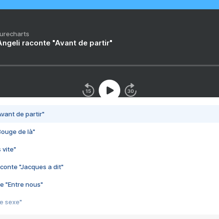
Purecharts
ngeli raconte "Avant de partir"
vant de partir"
Bouge de là"
 vite"
conte "Jacques a dit"
e "Entre nous"
3e sexe"