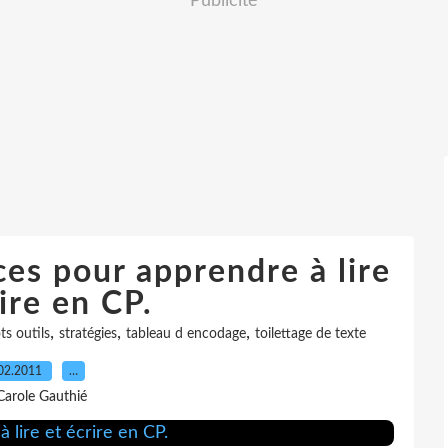
Publicité
ces pour apprendre à lire
ire en CP.
,
,
,
s outils
stratégies
tableau d encodage
toilettage de texte
02.2011
…
Carole Gauthié