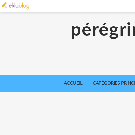
pérégri
ACCUEIL
CATÉGORIES PRINC