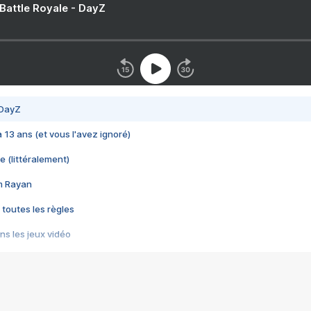
 Battle Royale - DayZ
 DayZ
 a 13 ans (et vous l'avez ignoré)
e (littéralement)
im Rayan
 toutes les règles
s les jeux vidéo
us choquant de Rockstar ? - Le scandale BULLY
e plus moche de Steam
du RÊVE tourne au CAUCHEMAR