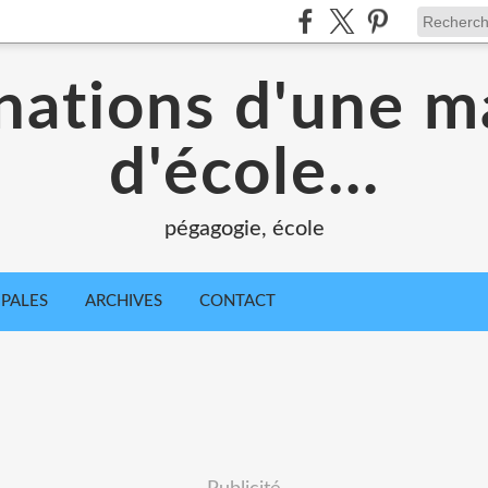
nations d'une m
d'école...
pégagogie, école
IPALES
ARCHIVES
CONTACT