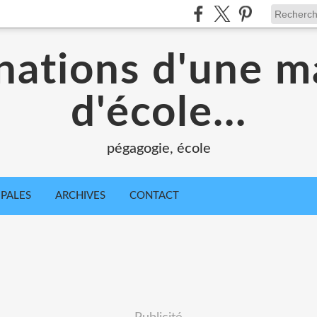
nations d'une m
d'école...
pégagogie, école
IPALES
ARCHIVES
CONTACT