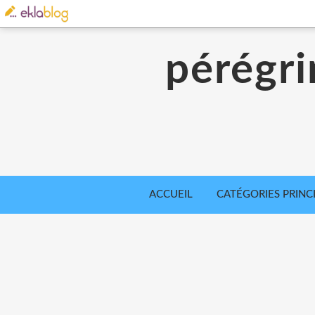
pérégri
ACCUEIL
CATÉGORIES PRINC