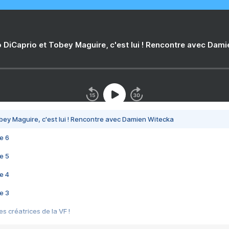
 DiCaprio et Tobey Maguire, c'est lui ! Rencontre avec Dam
bey Maguire, c'est lui ! Rencontre avec Damien Witecka
e 6
e 5
e 4
e 3
s créatrices de la VF !