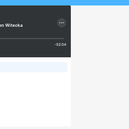
ien Witecka
-52:04