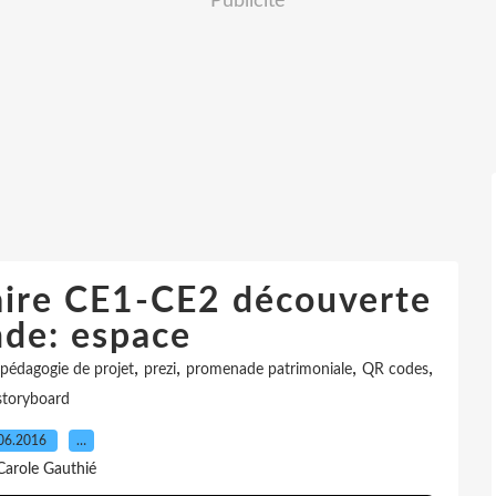
Publicité
naire CE1-CE2 découverte
de: espace
,
,
,
,
pédagogie de projet
prezi
promenade patrimoniale
QR codes
storyboard
06.2016
…
Carole Gauthié