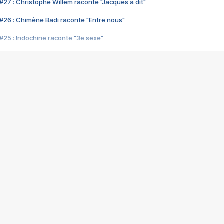
#27 : Christophe Willem raconte "Jacques a dit"
#26 : Chimène Badi raconte "Entre nous"
#25 : Indochine raconte "3e sexe"
#24 : Zaho raconte "C'est chelou"
#23 : Patrick Bruel raconte "Au café des délices"
#22 : Kyo raconte "Le chemin"
#21 : Nolwenn Leroy raconte "Cassé"
#20 : Patrick Hernandez raconte "Born to be alive"
#19 : Lorie raconte "Près de moi"
#18 : Michael Jones raconte "A nos actes manqués" (avec Jean-Jacque
#17 : Khaled raconte "Aïcha"
#16 : Corneille raconte "Parce qu'on vient de loin"
#15 : Indochine raconte "L'aventurier"