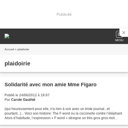
Publicité
MENU
Accueil
» plaidoirie
plaidoirie
Solidarité avec mon amie Mme Figaro
Publié le 24/06/2012 à 18:07
Par
Carole Gauthié
(qui heureusement pour elle, n'a rien à voir avec un triste journal...et
pourtant...)... Voici son histoire: The F word ou la coccinelle contre l’éléphant
Alors d’habitude, l’expression « F word » désigne un très gros gros mot
anglo-saxon à ne surtout...