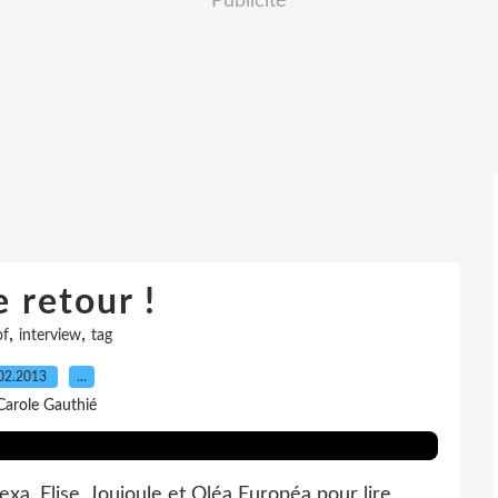
Publicité
e retour !
,
,
of
interview
tag
02.2013
…
Carole Gauthié
exa, Elise, Joujoule et Oléa Européa pour lire