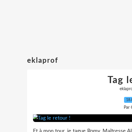
eklaprof
Tag l
eklapr
18.
Par 
Et à mon tour, je tague Romy, Maîtresse Al