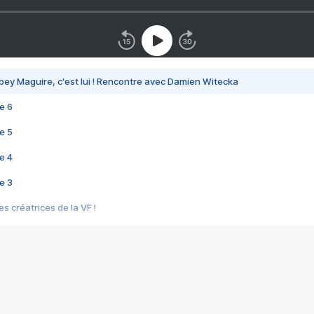
bey Maguire, c'est lui ! Rencontre avec Damien Witecka
e 6
e 5
e 4
e 3
s créatrices de la VF !
e 2
e 1
e Mektoub My Love arrive enfin ! Rencontre avec Shaïn Boumedine et Sal
i : après Toni en famille