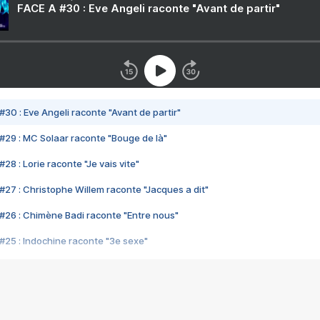
FACE A #30 : Eve Angeli raconte "Avant de partir"
#30 : Eve Angeli raconte "Avant de partir"
#29 : MC Solaar raconte "Bouge de là"
28 : Lorie raconte "Je vais vite"
#27 : Christophe Willem raconte "Jacques a dit"
#26 : Chimène Badi raconte "Entre nous"
#25 : Indochine raconte "3e sexe"
#24 : Zaho raconte "C'est chelou"
#23 : Patrick Bruel raconte "Au café des délices"
#22 : Kyo raconte "Le chemin"