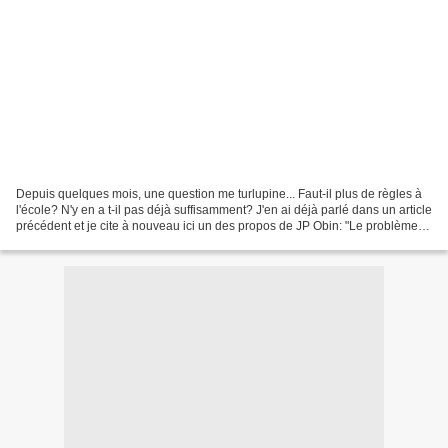
Depuis quelques mois, une question me turlupine... Faut-il plus de règles à
l'école? N'y en a t-il pas déjà suffisamment? J'en ai déjà parlé dans un article
précédent et je cite à nouveau ici un des propos de JP Obin: "Le problème
est que l'école est...