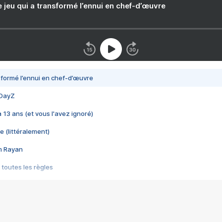
e jeu qui a transformé l’ennui en chef-d’œuvre
nsformé l’ennui en chef-d’œuvre
 DayZ
 a 13 ans (et vous l'avez ignoré)
e (littéralement)
im Rayan
 toutes les règles
s les jeux vidéo
us choquant de Rockstar ? - Le scandale BULLY
e plus moche de Steam