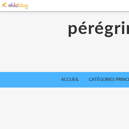
pérégri
ACCUEIL
CATÉGORIES PRINC