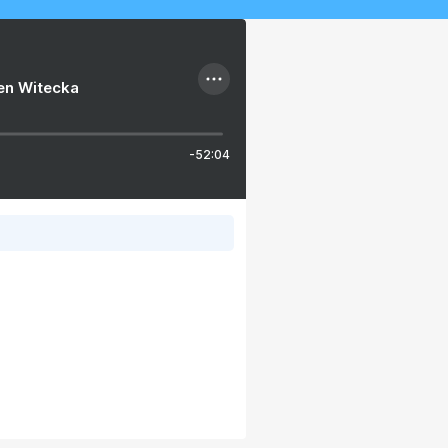
ien Witecka
-52:04