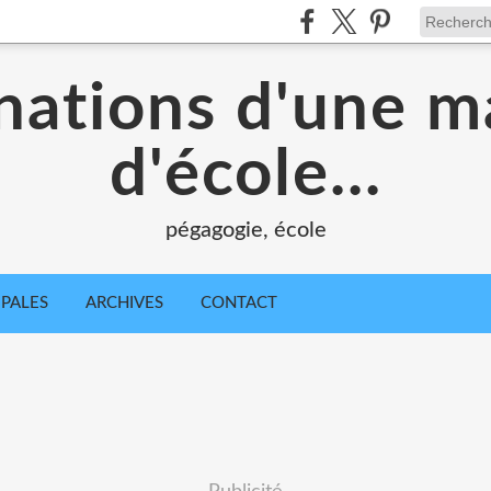
nations d'une m
d'école...
pégagogie, école
IPALES
ARCHIVES
CONTACT