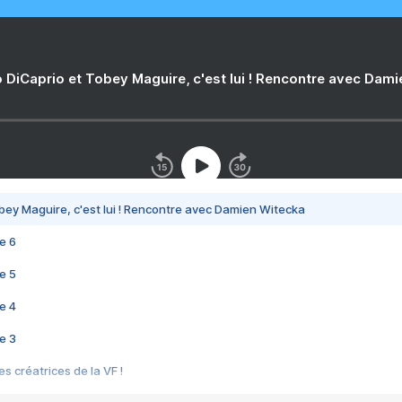
 DiCaprio et Tobey Maguire, c'est lui ! Rencontre avec Dam
bey Maguire, c'est lui ! Rencontre avec Damien Witecka
e 6
e 5
e 4
e 3
s créatrices de la VF !