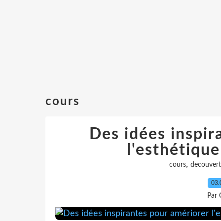
cours
Des idées inspir
l'esthétique
,
cours
decouver
03.
Par 