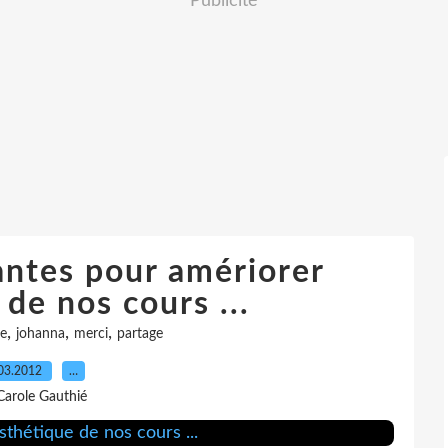
Publicité
antes pour amériorer
 de nos cours ...
,
,
,
te
johanna
merci
partage
03.2012
…
Carole Gauthié