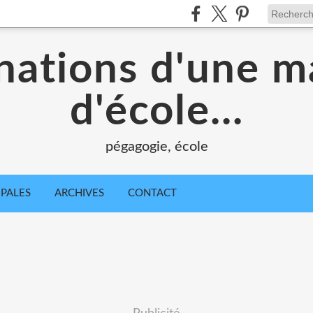
nations d'une m
d'école...
pégagogie, école
IPALES
ARCHIVES
CONTACT