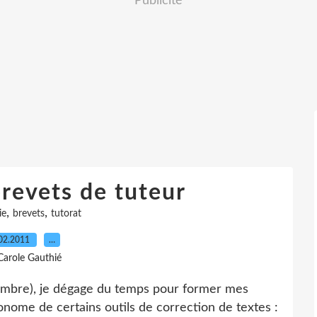
Publicité
brevets de tuteur
,
,
ie
brevets
tutorat
02.2011
…
Carole Gauthié
mbre), je dégage du temps pour former mes
nome de certains outils de correction de textes :