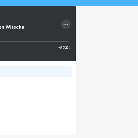
ien Witecka
-52:04