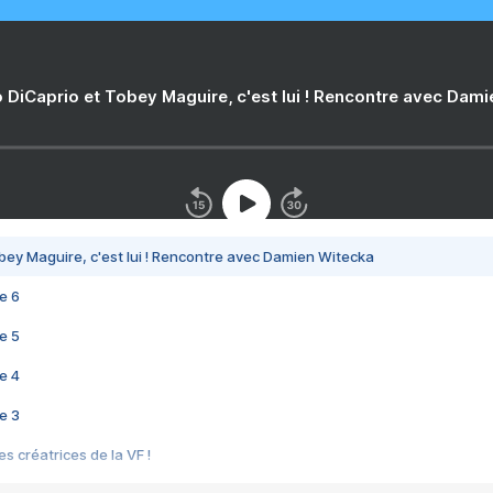
 DiCaprio et Tobey Maguire, c'est lui ! Rencontre avec Dam
bey Maguire, c'est lui ! Rencontre avec Damien Witecka
e 6
e 5
e 4
e 3
s créatrices de la VF !