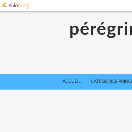
pérégri
ACCUEIL
CATÉGORIES PRINC