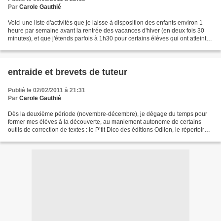
Par
Carole Gauthié
Voici une liste d'activités que je laisse à disposition des enfants environ 1
heure par semaine avant la rentrée des vacances d'hiver (en deux fois 30
minutes), et que j'étends parfois à 1h30 pour certains élèves qui ont atteint
un degré d'autonomie suffisant...
entraide et brevets de tuteur
Publié le 02/02/2011 à 21:31
Par
Carole Gauthié
Dès la deuxième période (novembre-décembre), je dégage du temps pour
former mes élèves à la découverte, au maniement autonome de certains
outils de correction de textes : le P’tit Dico des éditions Odilon, le répertoire
de circonscription instauré en...