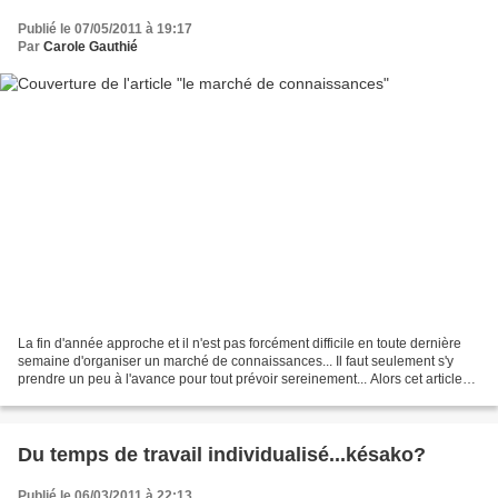
Publié le 07/05/2011 à 19:17
Par
Carole Gauthié
La fin d'année approche et il n'est pas forcément difficile en toute dernière
semaine d'organiser un marché de connaissances... Il faut seulement s'y
prendre un peu à l'avance pour tout prévoir sereinement... Alors cet article
revient à la mode... Ailleurs...
Du temps de travail individualisé...késako?
Publié le 06/03/2011 à 22:13