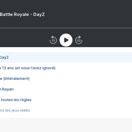
 Battle Royale - DayZ
 DayZ
 a 13 ans (et vous l'avez ignoré)
e (littéralement)
im Rayan
 toutes les règles
s les jeux vidéo
us choquant de Rockstar ? - Le scandale BULLY
e plus moche de Steam