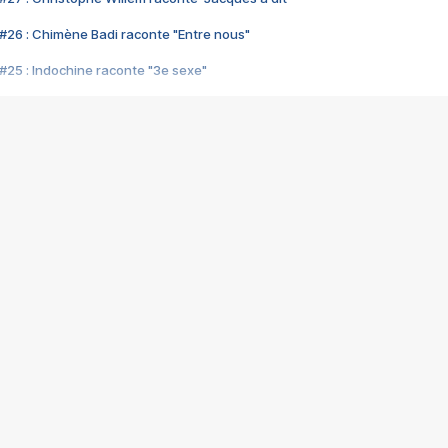
#26 : Chimène Badi raconte "Entre nous"
#25 : Indochine raconte "3e sexe"
#24 : Zaho raconte "C'est chelou"
#23 : Patrick Bruel raconte "Au café des délices"
#22 : Kyo raconte "Le chemin"
#21 : Nolwenn Leroy raconte "Cassé"
#20 : Patrick Hernandez raconte "Born to be alive"
#19 : Lorie raconte "Près de moi"
#18 : Michael Jones raconte "A nos actes manqués" (avec Jean-Jacque
#17 : Khaled raconte "Aïcha"
#16 : Corneille raconte "Parce qu'on vient de loin"
#15 : Indochine raconte "L'aventurier"