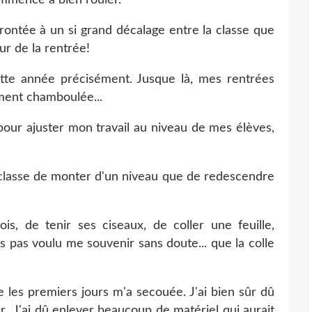
frontée à un si grand décalage entre la classe que
our de la rentrée!
ette année précisément. Jusque là, mes rentrées
ément chamboulée...
 pour ajuster mon travail au niveau de mes élèves,
de classe de monter d'un niveau que de redescendre
fois, de tenir ses ciseaux, de coller une feuille,
ais pas voulu me souvenir sans doute... que la colle
 les premiers jours m'a secouée. J'ai bien sûr dû
r...J'ai dû enlever beaucoup de matériel qui aurait