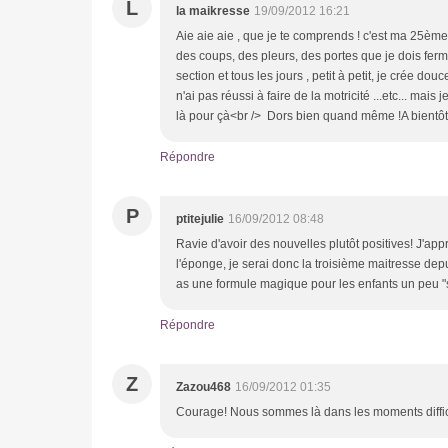
L
la maikresse
19/09/2012 16:21
Aie aie aie , que je te comprends ! c'est ma 25ème r
des coups, des pleurs, des portes que je dois ferme
section et tous les jours , petit à petit, je crée d
n'ai pas réussi à faire de la motricité ...etc... m
là pour çà<br /> Dors bien quand même !A bientôt
Répondre
P
ptitejulie
16/09/2012 08:48
Ravie d'avoir des nouvelles plutôt positives! J'a
l'éponge, je serai donc la troisième maitresse depu
as une formule magique pour les enfants un peu "s
Répondre
Z
Zazou468
16/09/2012 01:35
Courage! Nous sommes là dans les moments diffic