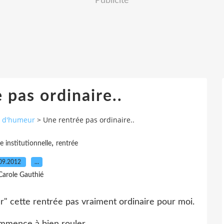
Publicité
 pas ordinaire..
ts d'humeur
>
Une rentrée pas ordinaire..
,
 institutionnelle
rentrée
09.2012
…
Carole Gauthié
er" cette rentrée pas vraiment ordinaire pour moi.
mmence à bien rouler.