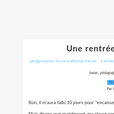
Une rentrée
pérégrinations d'une maîtresse d'école...
>
bille
,
bazar
pédagogie
15.
Par 
Bon, il m'aura fallu 10 jours pour "encaiss
Mais disons que maintenant, ma classe co