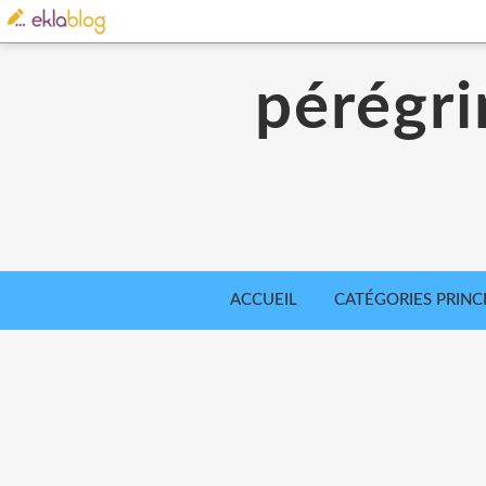
pérégri
ACCUEIL
CATÉGORIES PRINC