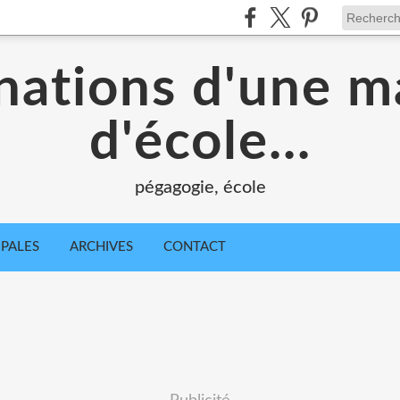
nations d'une m
d'école...
pégagogie, école
IPALES
ARCHIVES
CONTACT