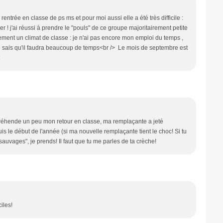
entrée en classe de ps ms et pour moi aussi elle a été très difficile :
r ! j'ai réussi à prendre le "pouls" de ce groupe majoritairement petite
oucement un climat de classe : je n'ai pas encore mon emploi du temps ,
ais je sais qu'il faudra beaucoup de temps<br /> Le mois de septembre est
ppréhende un peu mon retour en classe, ma remplaçante a jeté
is le début de l'année (si ma nouvelle remplaçante tient le choc! Si tu
auvages", je prends! Il faut que tu me parles de ta crèche!
iles!