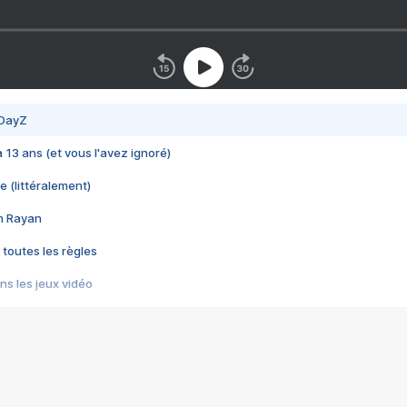
 DayZ
 a 13 ans (et vous l'avez ignoré)
e (littéralement)
im Rayan
 toutes les règles
s les jeux vidéo
us choquant de Rockstar ? - Le scandale BULLY
e plus moche de Steam
du RÊVE tourne au CAUCHEMAR