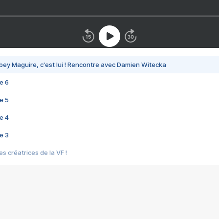
bey Maguire, c'est lui ! Rencontre avec Damien Witecka
e 6
e 5
e 4
e 3
s créatrices de la VF !
e 2
e 1
e Mektoub My Love arrive enfin ! Rencontre avec Shaïn Boumedine et Sal