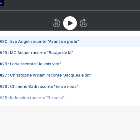
#30 : Eve Angeli raconte "Avant de partir"
#29 : MC Solaar raconte "Bouge de là"
28 : Lorie raconte "Je vais vite"
#27 : Christophe Willem raconte "Jacques a dit"
#26 : Chimène Badi raconte "Entre nous"
#25 : Indochine raconte "3e sexe"
#24 : Zaho raconte "C'est chelou"
#23 : Patrick Bruel raconte "Au café des délices"
#22 : Kyo raconte "Le chemin"