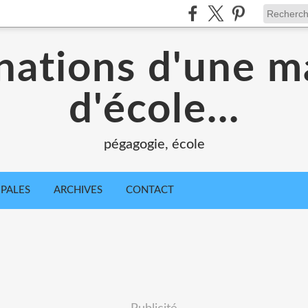
nations d'une m
d'école...
pégagogie, école
IPALES
ARCHIVES
CONTACT