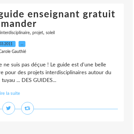
 guide enseignant gratuit
emander
,
,
interdisciplinaire
projet
soleil
03.2011
…
Carole Gauthié
e ne suis pas déçue ! Le guide est d'une belle
e pour des projets interdisciplinaires autour du
le tuyau ... DES GUIDES...
ire la suite