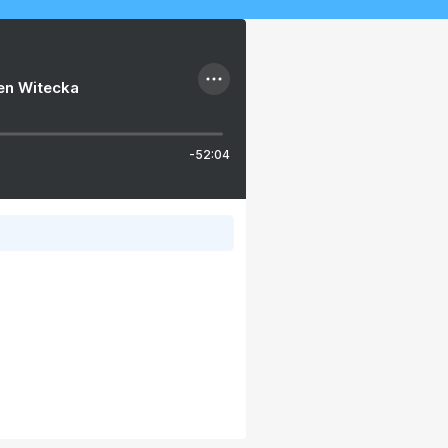
ien Witecka
-52:04