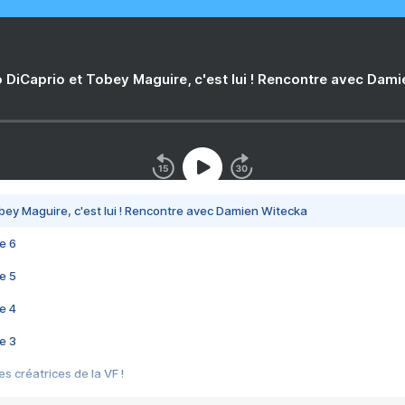
 DiCaprio et Tobey Maguire, c'est lui ! Rencontre avec Dam
bey Maguire, c'est lui ! Rencontre avec Damien Witecka
e 6
e 5
e 4
e 3
s créatrices de la VF !