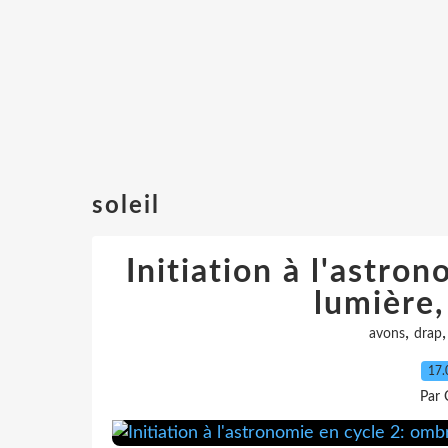
soleil
Initiation à l'astro
lumière, 
,
avons
drap
17.
Par 