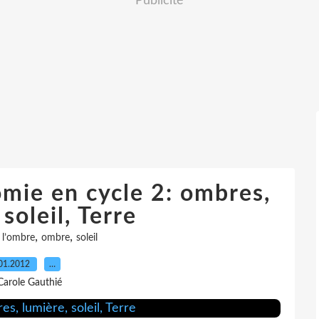
Publicité
nomie en cycle 2: ombres,
soleil, Terre
,
,
,
l’ombre
ombre
soleil
01.2012
…
Carole Gauthié