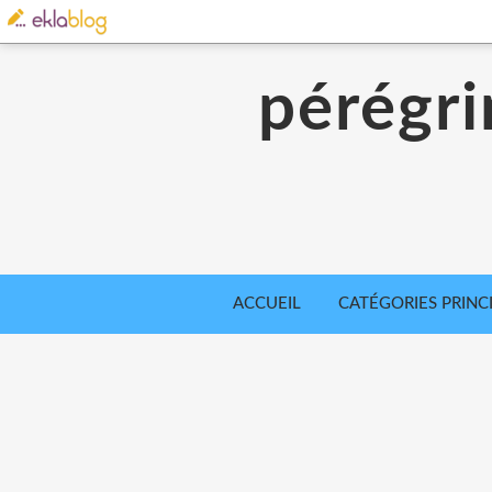
pérégri
ACCUEIL
CATÉGORIES PRINC