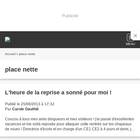
Publicité
MENU
Accueil
» place nette
place nette
L'heure de la reprise a sonné pour moi !
Publié le 25/08/2013 à 17:32
Par
Carole Gauthié
Coucou à tous mes amis blogueurs et mes visiteurs ! j'ai passé d'excellentes
vacances et me voilà reposée pour attaquer cette rentrée sur les chapeaux
de roues ! Directrice d'école et en charge d'un CE1 CE2 à 4 jours et demi, j'ai
déjà remis les pieds...