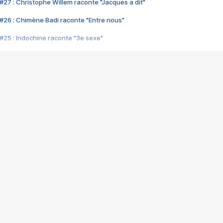
#27 : Christophe Willem raconte "Jacques a dit"
#26 : Chimène Badi raconte "Entre nous"
#25 : Indochine raconte "3e sexe"
#24 : Zaho raconte "C'est chelou"
#23 : Patrick Bruel raconte "Au café des délices"
#22 : Kyo raconte "Le chemin"
#21 : Nolwenn Leroy raconte "Cassé"
#20 : Patrick Hernandez raconte "Born to be alive"
#19 : Lorie raconte "Près de moi"
#18 : Michael Jones raconte "A nos actes manqués" (avec Jean-Jacque
#17 : Khaled raconte "Aïcha"
#16 : Corneille raconte "Parce qu'on vient de loin"
#15 : Indochine raconte "L'aventurier"