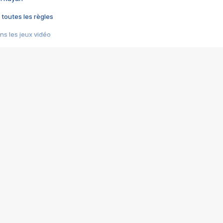
 toutes les règles
s les jeux vidéo
us choquant de Rockstar ? - Le scandale BULLY
e plus moche de Steam
du RÊVE tourne au CAUCHEMAR
pendant 8 heures
it… à tort
umiliés par un jeu vidéo
ire - Final Fantasy 8
ti un empire - Age of Empires
story DOFUS
tard, il crée l'un des pires jeux de tous les temps, MindsEye.